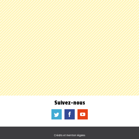
Suivez-nous
a
b
f
Crédits et mention légales