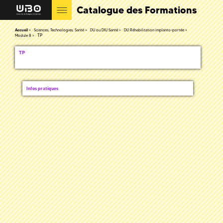
Catalogue des Formations
Accueil
Sciences, Technologies, Santé
DU ou DIU Santé
DU Réhabilitation implanto-portée
TP
Module 8
TP
Infos pratiques