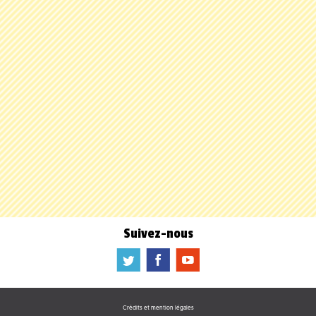
Suivez-nous
a
b
f
Crédits et mention légales