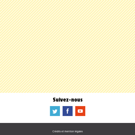
Suivez-nous
a
b
f
Crédits et mention légales