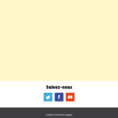
Suivez-nous
a
b
f
Crédits et mention légales