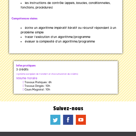
les instructions de contrôle (appels, boucles, conditionnelles,
fonctions, procédures)
Compétences visées
écrire un algorithme impératif itératif ou récursif répondant à un
problème simple
tracer l’exécution d’un algorithme/programme
évaluer la complexité d’un algorithme/programme
Infos pratiques
3 crédits
(
système européen de transfert et d'accumulation de crédits)
Volume horaire
Travaux Pratiques : 6h
Travaux Dirigés : 10h
Cours Magistral : 10h
Suivez-nous
a
b
f