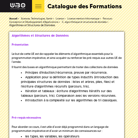
Catalogue des Formations
Accueil
Sciences, Technologies, Santé
Licence
Licence mention Informatique
Parcours
Conception et Développement d'Applications
C, algorithmique et structures de données
Algorithmes et Structures de Données
Algorithmes et Structures de Données
Présentation
Le but de cette UE est de rappeler les éléments d’algorithmique essentiels pour la
programmation impérative, et ainsi acquérir ou renforcer les pré-requis aux autres UE de
l’année.
Il fournit des bases en algorithmique permettant de traiter des collections de données
Principes d'induction/récurrence, preuve par récurrence,
Application pour la définition de types inductifs (introduction des
principales structures de données : listes et arbres, piles, files) et
l'écriture d'algorithmes récursifs (parcours, tris),
Itération et tableaux : écriture d'algorithmes itératifs sur des
tableaux (parcours, tris). Comparaison avec les versions récursives.
Introduction à la complexité sur les algorithmes de tri classiques.
Pré-requis nécessaires
Pour aborder ce cours, il est utile d'avoir déjà programmé dans un langage de
programmation impérative et d'avoir un minimum de connaissances sur :
les types, les variables, les opérateurs