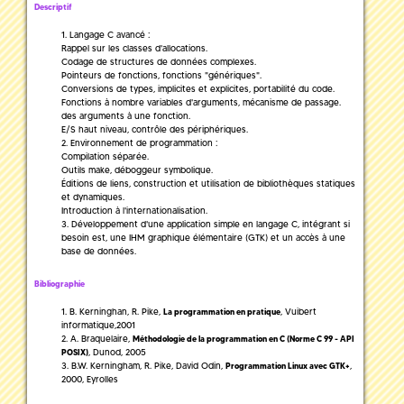
Descriptif
Langage C avancé :
Rappel sur les classes d'allocations.
Codage de structures de données complexes.
Pointeurs de fonctions, fonctions "génériques".
Conversions de types, implicites et explicites, portabilité du code.
Fonctions à nombre variables d'arguments, mécanisme de passage.
des arguments à une fonction.
E/S haut niveau, contrôle des périphériques.
Environnement de programmation :
Compilation séparée.
Outils make, déboggeur symbolique.
Éditions de liens, construction et utilisation de bibliothèques statiques
et dynamiques.
Introduction à l'internationalisation.
Développement d'une application simple en langage C, intégrant si
besoin est, une IHM graphique élémentaire (GTK) et un accès à une
base de données.
Bibliographie
B. Kerninghan, R. Pike,
, Vuibert
La programmation en pratique
informatique,2001
A. Braquelaire,
Méthodologie de la programmation en C (Norme C 99 - API
, Dunod, 2005
POSIX)
B.W. Kerningham, R. Pike, David Odin,
,
Programmation Linux avec GTK+
2000, Eyrolles