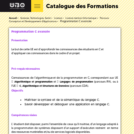
Catalogue des Formations
Accueil
Sciences, Technologies, Santé
Licence
Licence mention Informatique
Parcours
Programmation C avancée
Conception et Développement d'Applications
Programmation C avancée
Présentation
Le but de cette UE est d'approfondir les connaissances des étudiants en C et
d'appliquer ces connaissances dans le cadre d'un projet.
Pré-requis nécessaires
Connaissances de l'algorithmique et de la programmation en C, correspondant aux UE
et
(parcours IFA), ou à
Algorithmique et programmation
Langages de programmation
l'UE
(parcours CDA).
C, Algorithmique et Structures de Données
Objectifs
Maitriser la syntaxe et de la sémantique du langage C.
Savoir développer et déboguer une application en langage C.
Compétences visées
L' étudiant doit disposer, parmi l'ensemble de ceux qu'il maitrise, d'un langage adapté à
la programmation de systèmes disposant d'un support d'exécution restreint en terme
des ressources matérielles et/ou de services logiciels disponibles.