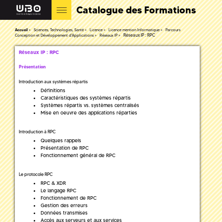
Catalogue des Formations
Accueil
Sciences, Technologies, Santé
Licence
Licence mention Informatique
Parcours
Réseaux IP : RPC
Conception et Développement d'Applications
Réseaux IP
Réseaux IP : RPC
Présentation
Introduction aux systèmes répartis
Définitions
Caractéristiques des systèmes répartis
Systèmes répartis vs. systèmes centralisés
Mise en oeuvre des applications réparties
Introduction à RPC
Quelques rappels
Présentation de RPC
Fonctionnement général de RPC
Le protocole RPC
RPC & XDR
Le langage RPC
Fonctionnement de RPC
Gestion des erreurs
Données transmises
Accès aux serveurs et aux services