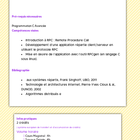
Pré-requis nécessaires
Programmation C Avancée
Compétences visées
Introduction à RPC : Remote Procedure Call
Développement d’une application répartie client/serveur en
utilisant le protocole RPC
Mise en œuvre de l’application avec l’outil RPCgen (en langage C
sous linux).
Bibliographie
aux systèmes répartis, Frank Singhoff, UBO, 2011
Technologie et architectures Internet, Pierre-Yves Cloux & al.,
DUNOD, 2002
Algorithmes distribués e
Infos pratiques
2 crédits
(
système européen de transfert et d'accumulation de crédits)
Volume horaire
Cours Magistral : 4h
Travaux Dirigés : 4h