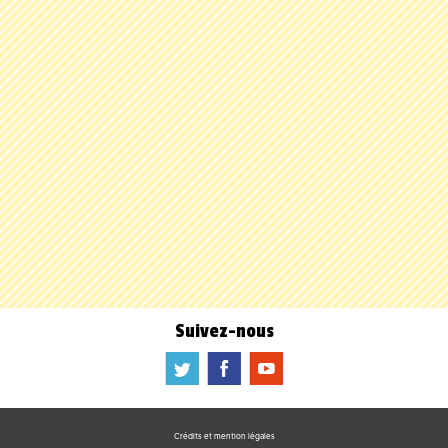
Suivez-nous
a
b
f
Crédits et mention légales