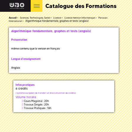
Catalogue des Formations
Accueil
Sciences, Technologies, Santé
Licence
Licence mention Informatique
Parcours
Algorithmique fondamentale, graphes et tests (anglais)
International
Algorithmique fondamentale, graphes et tests (anglais)
Présentation
même contenu que la version en français
Langue d'enseignement
Anglais
Infos pratiques
6 crédits
(
système européen de transfert et d'accumulation de crédits)
Volume horaire
Cours Magistral : 20h
Travaux Dirigés : 20h
Travaux Pratiques : 16h