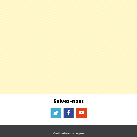
Suivez-nous
a
b
f
Crédits et mention légales