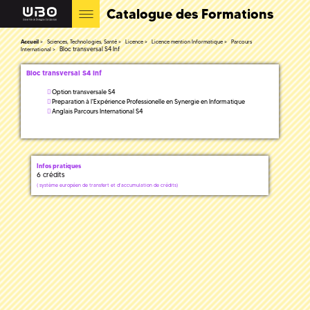
Catalogue des Formations
Accueil
Sciences, Technologies, Santé
Licence
Licence mention Informatique
Parcours
Bloc transversal S4 Inf
International
Bloc transversal S4 Inf
Option transversale S4
Preparation à l'Expérience Professionelle en Synergie en Informatique
Anglais Parcours International S4
Infos pratiques
6 crédits
(
système européen de transfert et d'accumulation de crédits)