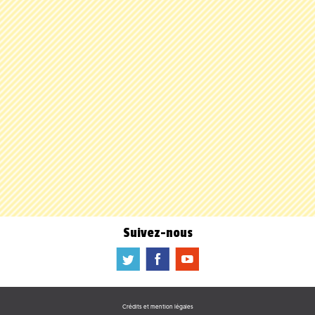
Suivez-nous
a
b
f
Crédits et mention légales