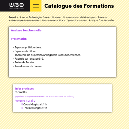
Catalogue des Formations
Accueil
Sciences, Technologies, Santé
Licence
Licence mention Mathématiques
Parcours
Analyse fonctionnelle
Mathématiques fondamentales
Bloc transversal S6 M
Option (1 au choix)
Analyse fonctionnelle
Présentation
• Espaces préhilbertiens.
• Espaces de Hilbert.
• Théorème de projection orthogonale Bases hilbertiennes.
• Rappels sur l’espace L^2.
• Séries de Fourier.
• Transformée de Fourier.
Infos pratiques
2 crédits
(
système européen de transfert et d'accumulation de crédits)
Volume horaire
Cours Magistral : 11h
Travaux Dirigés : 11h