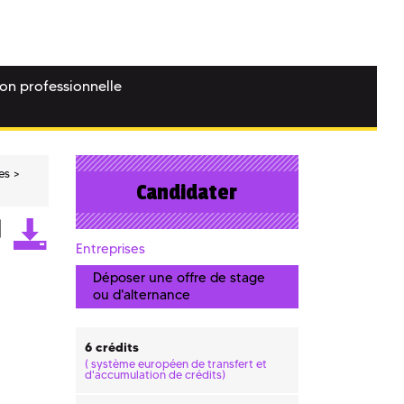
ion professionnelle
es
Candidater
Entreprises
Déposer une offre de stage
ou d'alternance
6 crédits
(
système européen de transfert et
d'accumulation de crédits)