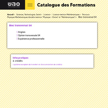
Catalogue des Formations
Accueil
Sciences, Technologies, Santé
Licence
Licence mention Mathématiques
Parcours
Bloc transversal S4
Physique-Mathématiques (double mention "Physique - Chimie" et "Mathématiques")
Bloc transversal S4
Anglais
Option transversale S4
Expérience professionnelle
Infos pratiques
6 crédits
(
système européen de transfert et d'accumulation de crédits)