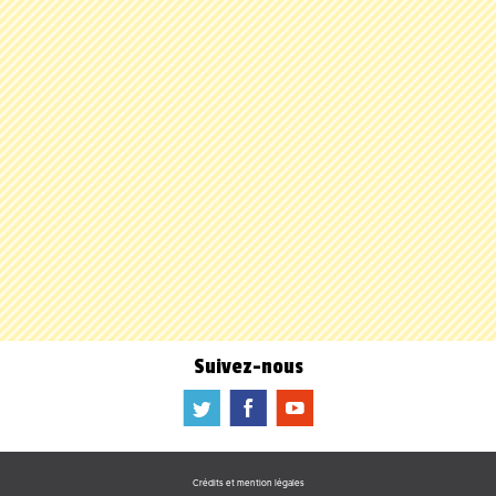
Suivez-nous
a
b
f
Crédits et mention légales