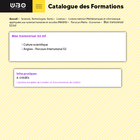
Catalogue des Formations
Accueil
Sciences, Technologies, Santé
Licence
Licence mention Mathématiques et informatique
Bloc transversal
appliquées aux sciences humaines et sociales (MIASHS)
Parcours Maths - Economie
S3 Inf
Bloc transversal S3 Inf
Culture scientifique
Anglais - Parcours International S3
Infos pratiques
6 crédits
(
système européen de transfert et d'accumulation de crédits)