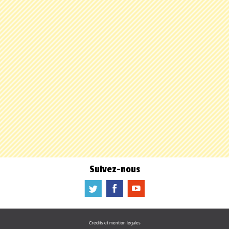
Suivez-nous
a
b
f
Crédits et mention légales