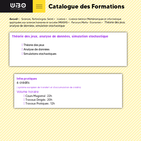
Catalogue des Formations
Accueil
Sciences, Technologies, Santé
Licence
Licence mention Mathématiques et informatique
Théorie des jeux,
appliquées aux sciences humaines et sociales (MIASHS)
Parcours Maths - Economie
analyse de données, simulation stochastique
Théorie des jeux, analyse de données, simulation stochastique
Théorie des jeux
Analyse de données
Simulations stochastiques
Infos pratiques
6 crédits
(
système européen de transfert et d'accumulation de crédits)
Volume horaire
Cours Magistral : 22h
Travaux Dirigés : 20h
Travaux Pratiques : 12h