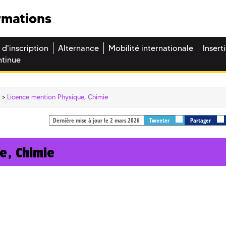
rmations
 d'inscription
Alternance
Mobilité internationale
Insert
ntinue
e
Licence mention Physique, Chimie
Dernière mise à jour le 2 mars 2026
Tweeter
Partager
e, Chimie