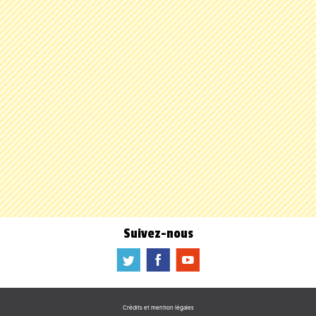
Suivez-nous
a
b
f
Crédits et mention légales