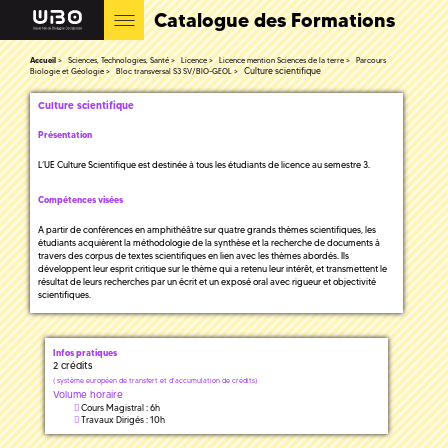
Catalogue des Formations
Accueil
Sciences, Technologies, Santé
Licence
Licence mention Sciences de la terre
Parcours
Culture scientifique
Biologie et Géologie
Bloc transversal S3 SV/BIO-GEOL
Culture scientifique
Présentation
L’UE Culture Scientifique est destinée à tous les étudiants de licence au semestre 3.
Compétences visées
A partir de conférences en amphithéâtre sur quatre grands thèmes scientifiques, les
étudiants acquièrent la méthodologie de la synthèse et la recherche de documents à
travers des corpus de textes scientifiques en lien avec les thèmes abordés. Ils
développent leur esprit critique sur le thème qui a retenu leur intérêt, et transmettent le
résultat de leurs recherches par un écrit et un exposé oral avec rigueur et objectivité
scientifiques.
Infos pratiques
2 crédits
(
système européen de transfert et d'accumulation de crédits)
Volume horaire
Cours Magistral : 6h
Travaux Dirigés : 10h