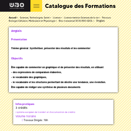
Catalogue des Formations
Accueil
Sciences, Technologies, Santé
Licence
Licence mention Sciences de la vie
Parcours
Anglais
Biologie Cellulaire, Moléculaire et Physiologie
Bloc transversal S5 SV/BIO-GEOL
Anglais
Présentation
Thème général : Synthétiser, présenter des résultats et les commenter
Objectifs
Être capable de commenter un graphique et de présenter des résultats, en utilisant
- des expressions de comparaison élaborées,
- le vocabulaire des graphiques,
- le vocabulaire et les structures permettant de décrire une tendance, une évolution.
Être capable de rédiger une synthèse de plusieurs documents
Infos pratiques
3 crédits
(
système européen de transfert et d'accumulation de crédits)
Volume horaire
Travaux Dirigés : 16h