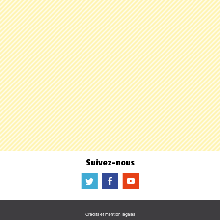
Suivez-nous
a
b
f
Crédits et mention légales