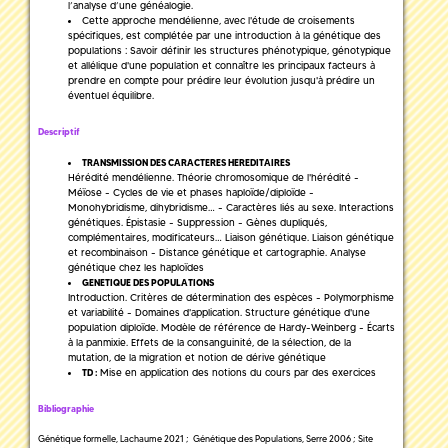
l’analyse d’une généalogie.
Cette approche mendélienne, avec l'étude de croisements
spécifiques, est complétée par une introduction à la génétique des
populations : Savoir définir les structures phénotypique, génotypique
et allélique d'une population et connaître les principaux facteurs à
prendre en compte pour prédire leur évolution jusqu'à prédire un
éventuel équilibre.
Descriptif
TRANSMISSION DES CARACTERES HEREDITAIRES
Hérédité mendélienne. Théorie chromosomique de l'hérédité -
Méïose - Cycles de vie et phases haploïde/diploïde -
Monohybridisme, dihybridisme… - Caractères liés au sexe. Interactions
génétiques. Épistasie - Suppression - Gènes dupliqués,
complémentaires, modificateurs… Liaison génétique. Liaison génétique
et recombinaison - Distance génétique et cartographie. Analyse
génétique chez les haploïdes
GENETIQUE DES POPULATIONS
Introduction. Critères de détermination des espèces - Polymorphisme
et variabilité - Domaines d'application. Structure génétique d'une
population diploïde. Modèle de référence de Hardy-Weinberg - Écarts
à la panmixie. Effets de la consanguinité, de la sélection, de la
mutation, de la migration et notion de dérive génétique
Mise en application des notions du cours par des exercices
TD :
Bibliographie
Génétique formelle, Lachaume 2021 ; Génétique des Populations, Serre 2006 ; Site