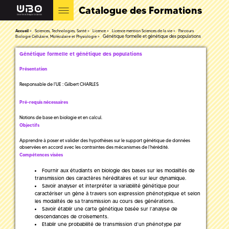
Catalogue des Formations
Accueil
Sciences, Technologies, Santé
Licence
Licence mention Sciences de la vie
Parcours
Génétique formelle et génétique des populations
Biologie Cellulaire, Moléculaire et Physiologie
Génétique formelle et génétique des populations
Présentation
Responsable de l'UE : Gilbert CHARLES
Pré-requis nécessaires
Notions de base en biologie et en calcul.
Objectifs
Apprendre à poser et valider des hypothèses sur le support génétique de données
observées en accord avec les contraintes des mécanismes de l’hérédité.
Compétences visées
Fournir aux étudiants en biologie des bases sur les modalités de
transmission des caractères héréditaires et sur leur dynamique.
Savoir analyser et interpréter la variabilité génétique pour
caractériser un gène à travers son expression phénotypique et selon
les modalités de sa transmission au cours des générations.
Savoir établir une carte génétique basée sur l’analyse de
descendances de croisements.
Etablir une probabilité de transmission d’un phénotype par