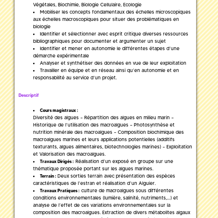
Végétales, Biochimie, Biologie Cellulaire, Ecologie
Mobiliser les concepts fondamentaux des échelles microscopiques
aux échelles macroscopiques pour situer des problématiques en
biologie
Identifier et sélectionner avec esprit critique diverses ressources
bibliographiques pour documenter et argumenter un sujet
Identifier et mener en autonomie le différentes étapes d’une
démarche expérimentale
Analyser et synthétiser des données en vue de leur exploitation
Travailler en équipe et en réseau ainsi qu’en autonomie et en
responsabilité au service d’un projet.
Descriptif
Cours magistraux :
Diversité des algues – Répartition des algues en milieu marin –
Historique de l’utilisation des macroalgues – Photosynthèse et
nutrition minérale des macroalgues – Composition biochimique des
macroalgues marines et leurs applications potentielles (additifs
texturants, algues alimentaires, biotechnologies marines) – Exploitation
et Valorisation des macroalgues.
Réalisation d’un exposé en groupe sur une
Travaux Dirigés :
thématique proposée portant sur les algues marines.
Deux sorties terrain avec présentation des espèces
Terrain :
caractéristiques de l’estran et réalisation d’un Alguier.
culture de macroalgues sous différentes
Travaux Pratiques :
conditions environnementales (lumière, salinité, nutriments,…) et
analyse de l’effet de ces variations environnementales sur la
composition des macroalgues. Extraction de divers métabolites algaux