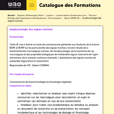
Catalogue des Formations
Accueil
Sciences, Technologies, Santé
Licence
Licence mention Sciences de la vie
Parcours
Ecophysiologie des
Biologie des Organismes et des Populations - Environnement
Option (BOPE S6)
algues marines
Ecophysiologie des algues marines
Présentation
Cette UE vise à donner un socle de connaissances générales aux étudiants de la licence
BOPE et BCMP sur les particularités des algues marines à travers l’étude de la
biodiversité des macroalgues marines, de l’écophysiologie, de la biochimie de ces
macroalgues et des propriétés biologiques de métabolites algaux (domaine de l’agro-
alimentaire, de la nutrition-santé par exemple). L’exploitation des algues marines est
présentée (algoculture et valorisation).
Responsable de l'UE : Solène CONNAN
Pré-requis nécessaires
Connaissances de base en biologie et physiologie végétales
Compétences visées
Identifier, sélectionner et analyser avec esprit critique diverses
ressources sur les macroalgues pour documenter un sujet et
synthétiser ces données en vue de leur présentation
Mobiliser, pour traiter une problématique du domaine ou analyser
un document de recherche ou de présentation, les concepts
fondamentaux et les technologies de Biologie et Physiologie