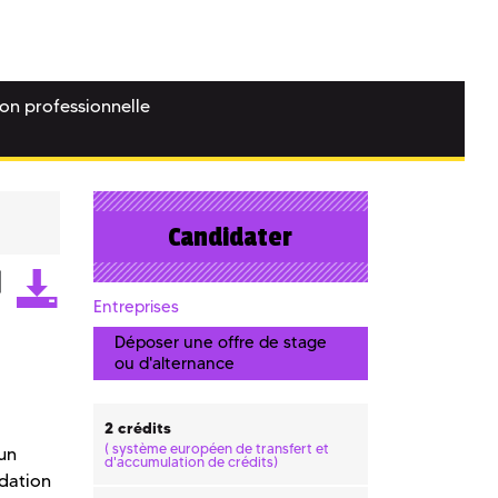
ion professionnelle
Candidater
Entreprises
Déposer une offre de stage
ou d'alternance
2 crédits
(
système européen de transfert et
 un
d'accumulation de crédits)
idation