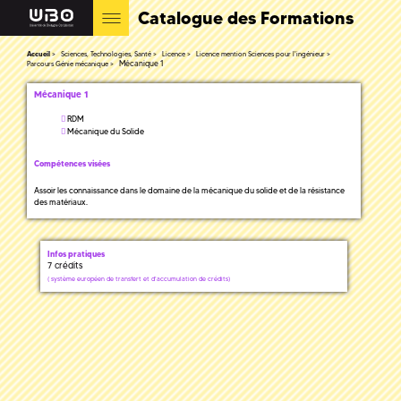
Catalogue des Formations
Accueil
Sciences, Technologies, Santé
Licence
Licence mention Sciences pour l'ingénieur
Mécanique 1
Parcours Génie mécanique
Mécanique 1
RDM
Mécanique du Solide
Compétences visées
Assoir les connaissance dans le domaine de la mécanique du solide et de la résistance
des matériaux.
Infos pratiques
7 crédits
(
système européen de transfert et d'accumulation de crédits)