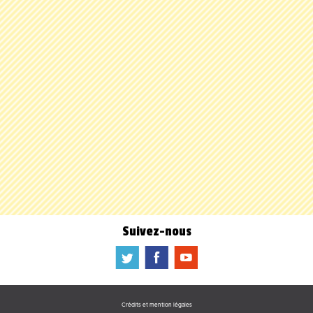
Suivez-nous
a
b
f
Crédits et mention légales