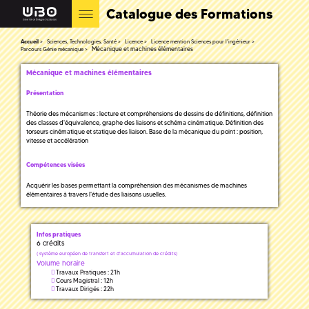
Catalogue des Formations
Accueil
Sciences, Technologies, Santé
Licence
Licence mention Sciences pour l'ingénieur
Mécanique et machines élémentaires
Parcours Génie mécanique
Mécanique et machines élémentaires
Présentation
Théorie des mécanismes : lecture et compréhensions de dessins de définitions, définition
des classes d'équivalence, graphe des liaisons et schéma cinématique. Définition des
torseurs cinématique et statique des liaison. Base de la mécanique du point : position,
vitesse et accélération
Compétences visées
Acquérir les bases permettant la compréhension des mécanismes de machines
élémentaires à travers l'étude des liaisons usuelles.
Infos pratiques
6 crédits
(
système européen de transfert et d'accumulation de crédits)
Volume horaire
Travaux Pratiques : 21h
Cours Magistral : 12h
Travaux Dirigés : 22h