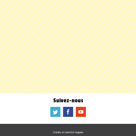
Suivez-nous
a
b
f
Crédits et mention légales