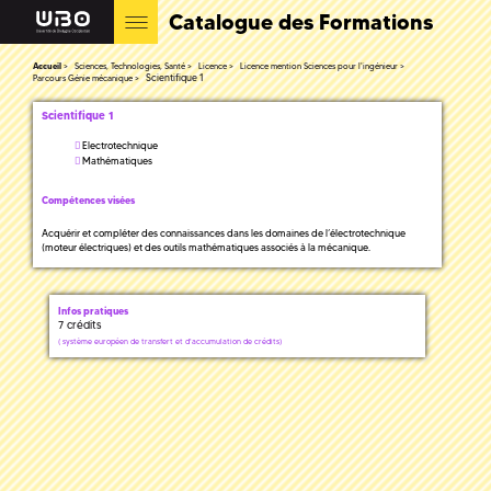
Catalogue des Formations
Accueil
Sciences, Technologies, Santé
Licence
Licence mention Sciences pour l'ingénieur
Scientifique 1
Parcours Génie mécanique
Scientifique 1
Electrotechnique
Mathématiques
Compétences visées
Acquérir et compléter des connaissances dans les domaines de l’électrotechnique
(moteur électriques) et des outils mathématiques associés à la mécanique.
Infos pratiques
7 crédits
(
système européen de transfert et d'accumulation de crédits)