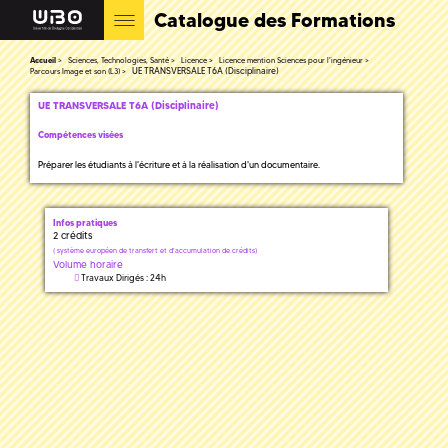
Catalogue des Formations
Accueil
Sciences, Technologies, Santé
Licence
Licence mention Sciences pour l'ingénieur
UE TRANSVERSALE T6A (Disciplinaire)
Parcours Image et son (L3)
UE TRANSVERSALE T6A (Disciplinaire)
Compétences visées
Préparer les étudiants à l'écriture et à la réalisation d'un documentaire.
Infos pratiques
2 crédits
(
système européen de transfert et d'accumulation de crédits)
Volume horaire
Travaux Dirigés : 24h