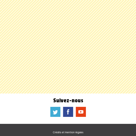
Suivez-nous
a
b
f
Crédits et mention légales