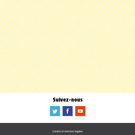
Suivez-nous
a
b
f
Crédits et mention légales