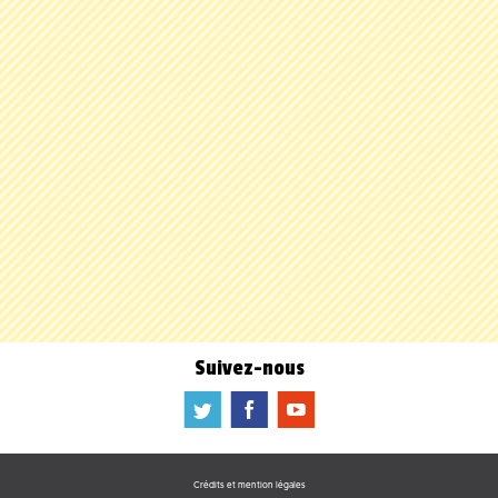
Suivez-nous
a
b
f
Crédits et mention légales