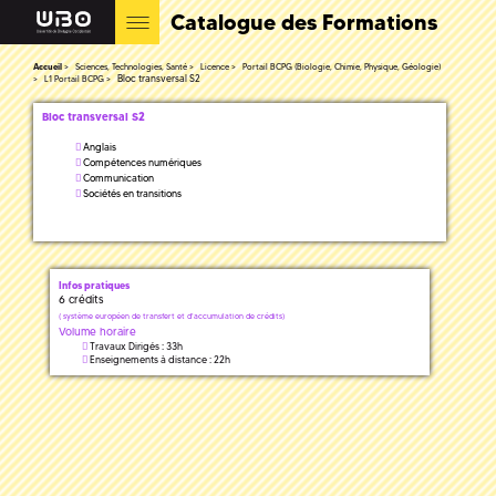
Catalogue des Formations
Accueil
Sciences, Technologies, Santé
Licence
Portail BCPG (Biologie, Chimie, Physique, Géologie)
Bloc transversal S2
L1 Portail BCPG
Bloc transversal S2
Anglais
Compétences numériques
Communication
Sociétés en transitions
Infos pratiques
6 crédits
(
système européen de transfert et d'accumulation de crédits)
Volume horaire
Travaux Dirigés : 33h
Enseignements à distance : 22h