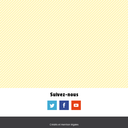
Suivez-nous
a
b
f
Crédits et mention légales