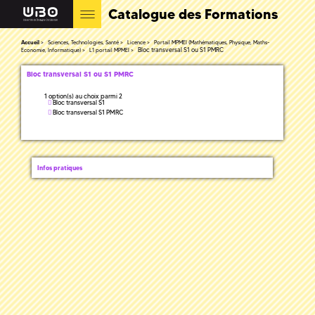
Catalogue des Formations
Accueil
Sciences, Technologies, Santé
Licence
Portail MPMEI (Mathématiques, Physique, Maths-
Bloc transversal S1 ou S1 PMRC
Economie, Informatique)
L1 portail MPMEI
Bloc transversal S1 ou S1 PMRC
1 option(s) au choix parmi 2
Bloc transversal S1
Bloc transversal S1 PMRC
Infos pratiques