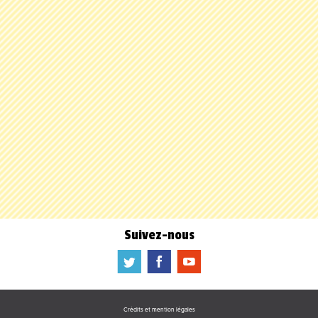
Suivez-nous
a
b
f
Crédits et mention légales