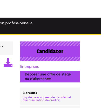
ion professionnelle
)
Candidater
Entreprises
Déposer une offre de stage
ou d'alternance
3 crédits
(
système européen de transfert et
d'accumulation de crédits)