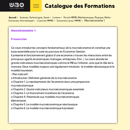
Catalogue des Formations
Accueil
Sciences, Technologies, Santé
Licence
Portail MPMEI (Mathématiques, Physique, Maths-
Macroéconomie 1
Economie, Informatique)
L1 portail MPMEI
Economie 2 pour MPMEI
Macroéconomie 1
Présentation
Ce cours introduit les concepts fondamentaux de la macroéconomie et constitue une
base essentielle pour la suite du parcours en Économie-Gestion.
Il présente le fonctionnement global d’une économie à travers les interactions entre les
principaux agents économiques (ménages, entreprises, État…). Le cours aborde les
grands indicateurs macroéconomiques comme le PIB ou l’inflation, ainsi que le rôle de la
monnaie. Deux modèles majeurs sont également introduits : le modèle néoclassique et le
modèle keynésien.
• Plan indicatif :
o Introduction. Définition générale de la macroéconomie
o Chapitre 1. La représentation de l’économie dans une perspective
macroéconomique
o Chapitre 2. Quatre indicateurs macroéconomiques essentiels
o Chapitre 3. Le financement monétaire de l’économie
o Chapitre 4. Préambule aux modèles macroéconomiques
élémentaires
o Chapitre 5. Le modèle macroéconomique néoclassique
o Chapitre 6. Le modèle macroéconomique keynésien