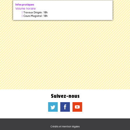
Infos pratiques
Volume horaire
Travaux Dirigés : 18h
Cours Magistral : 18h
Suivez-nous
a
b
f
Crédits et mention légales