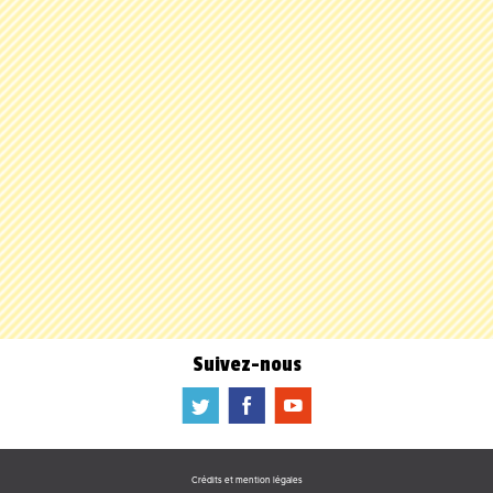
Suivez-nous
a
b
f
Crédits et mention légales