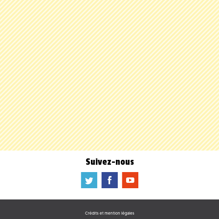
Suivez-nous
a
b
f
Crédits et mention légales