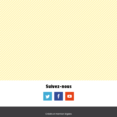
Suivez-nous
a
b
f
Crédits et mention légales