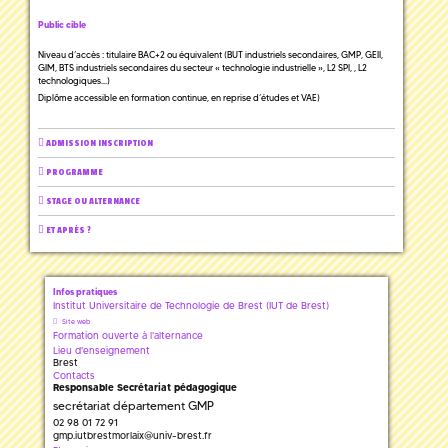
Public cible
Niveau d’accès : titulaire BAC+2 ou équivalent (BUT industriels secondaires, GMP, GEII,
GIM, BTS industriels secondaires du secteur « technologie industrielle », L2 SPI, , L2
technologiques…)
Diplôme accessible en formation continue, en reprise d’études et VAE)
ADMISSION INSCRIPTION
PROGRAMME
STAGE OU ALTERNANCE
ET APRÈS ?
Infos pratiques
Institut Universitaire de Technologie de Brest (IUT de Brest)
Site web
Formation ouverte à l'alternance
Lieu d'enseignement
Brest
Contacts
Responsable Secrétariat pédagogique
secrétariat département GMP
02 98 01 72 91
gmp.iutbrestmorlaix
@
univ-brest.fr