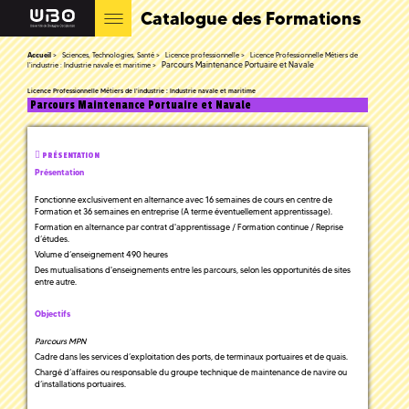
Catalogue des Formations
Accueil
Sciences, Technologies, Santé
Licence professionnelle
Licence Professionnelle Métiers de
Parcours Maintenance Portuaire et Navale
l'industrie : Industrie navale et maritime
Licence Professionnelle Métiers de l'industrie : Industrie navale et maritime
Parcours Maintenance Portuaire et Navale
PRÉSENTATION
Présentation
Fonctionne exclusivement en alternance avec 16 semaines de cours en centre de
Formation et 36 semaines en entreprise (A terme éventuellement apprentissage).
Formation en alternance par contrat d'apprentissage / Formation continue / Reprise
d’études.
Volume d’enseignement 490 heures
Des mutualisations d'enseignements entre les parcours, selon les opportunités de sites
entre autre.
Objectifs
Parcours MPN
Cadre dans les services d’exploitation des ports, de terminaux portuaires et de quais.
Chargé d’affaires ou responsable du groupe technique de maintenance de navire ou
d’installations portuaires.