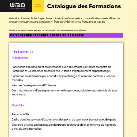
Catalogue des Formations
Accueil
Sciences, Technologies, Santé
Licence professionnelle
Licence Professionnelle Métiers de
Parcours Maintenance Portuaire et Navale
l'industrie : Industrie navale et maritime
Licence Professionnelle Métiers de l'industrie : Industrie navale et maritime
Parcours Maintenance Portuaire et Navale
PRÉSENTATION
Présentation
Fonctionne exclusivement en alternance avec 16 semaines de cours en centre de
Formation et 36 semaines en entreprise (A terme éventuellement apprentissage).
Formation en alternance par contrat d'apprentissage / Formation continue / Reprise
d’études.
Volume d’enseignement 490 heures
Des mutualisations d'enseignements entre les parcours, selon les opportunités de sites
entre autre.
Objectifs
Parcours MPN
Cadre dans les services d’exploitation des ports, de terminaux portuaires et de quais.
Chargé d’affaires ou responsable du groupe technique de maintenance de navire ou
d’installations portuaires.