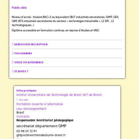
Public cible
Niveau d’accès : titulaire BAC+2 ou équivalent (BUT industriels secondaires, GMP, GEII,
GIM, BTS industriels secondaires du secteur « technologie industrielle », L2 SPI, , L2
technologiques…)
Diplôme accessible en formation continue, en reprise d’études et VAE)
ADMISSION INSCRIPTION
PROGRAMME
STAGE OU ALTERNANCE
ET APRÈS ?
Infos pratiques
Institut Universitaire de Technologie de Brest (IUT de Brest)
Site web
Formation ouverte à l'alternance
Lieu d'enseignement
Brest
Contacts
Responsable Secrétariat pédagogique
secrétariat département GMP
02 98 01 72 91
gmp.iutbrestmorlaix
@
univ-brest.fr