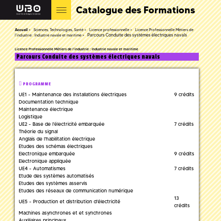
Catalogue des Formations
Accueil
Sciences, Technologies, Santé
Licence professionnelle
Licence Professionnelle Métiers de
Parcours Conduite des systèmes électriques navals
l'industrie : Industrie navale et maritime
Licence Professionnelle Métiers de l'industrie : Industrie navale et maritime
Parcours Conduite des systèmes électriques navals
PROGRAMME
UE1 - Maintenance des installations électriques
9 crédits
Documentation technique
Maintenance électrique
Logistique
UE2 - Base de l'électricité embarquée
7 crédits
Théorie du signal
Anglais de l'habilitation électrique
Etudes des schémas électriques
Electronique embarquée
9 crédits
Electronique appliquée
UE4 - Automatismes
7 crédits
Etude des systèmes automatisés
Etudes des systèmes asservis
Etudes des réseaux de communication numérique
13
UE5 - Production et distribution d'électricité
crédits
Machines asynchrones et et synchrones
Auxiliaires principaux