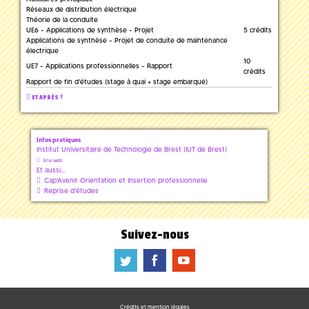
Réseaux de distribution électrique
Théorie de la conduite
UE6 - Applications de synthèse - Projet
5 crédits
Applications de synthèse - Projet de conduite de maintenance
électrique
10
UE7 - Applications professionnelles - Rapport
crédits
Rapport de fin d'études (stage à quai + stage embarqué)
ET APRÈS ?
Infos pratiques
Institut Universitaire de Technologie de Brest (IUT de Brest)
Site web
Et aussi...
Cap'Avenir Orientation et Insertion professionnelle
Reprise d'études
Suivez-nous
a
b
f
Crédits et mention légales