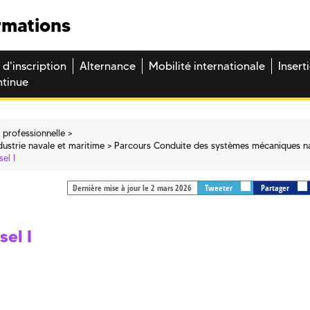
rmations
 d'inscription
Alternance
Mobilité internationale
Insert
ntinue
 professionnelle
ndustrie navale et maritime
Parcours Conduite des systèmes mécaniques n
el I
Dernière mise à jour le 2 mars 2026
Tweeter
Partager
el I