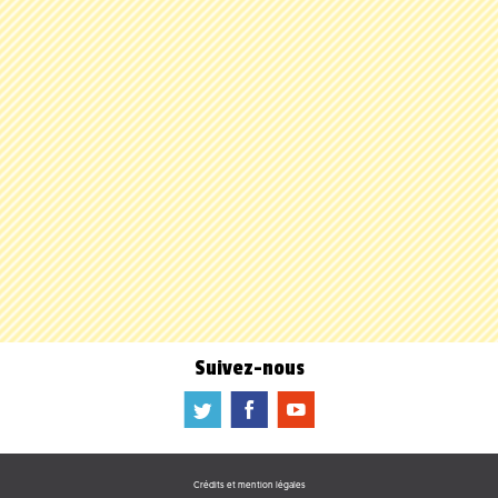
Suivez-nous
a
b
f
Crédits et mention légales