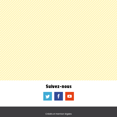
Suivez-nous
a
b
f
Crédits et mention légales