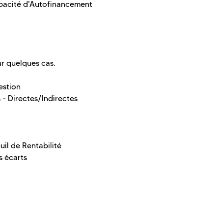
apacité d'Autofinancement
r quelques cas.
estion
s - Directes/Indirectes
euil de Rentabilité
s écarts