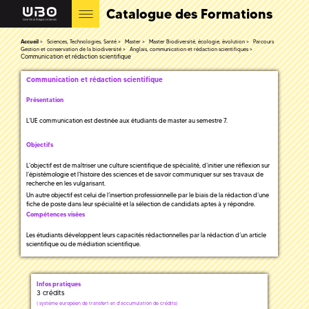
Catalogue des Formations
Accueil
Sciences, Technologies, Santé
Master
Master Biodiversité, écologie, évolution
Parcours
Gestion et conservation de la biodiversité
Anglais, communication et rédaction scientifiques
Communication et rédaction scientifique
Communication et rédaction scientifique
Présentation
L’UE communication est destinée aux étudiants de master au semestre 7.
Objectifs
L’objectif est de maîtriser une culture scientifique de spécialité, d’initier une réflexion sur
l’épistémologie et l’histoire des sciences et de savoir communiquer sur ses travaux de
recherche en les vulgarisant.
Un autre objectif est celui de l’insertion professionnelle par le biais de la rédaction d’une
fiche de poste dans leur spécialité et la sélection de candidats aptes à y répondre.
Compétences visées
Les étudiants développent leurs capacités rédactionnelles par la rédaction d’un article
scientifique ou de médiation scientifique.
Infos pratiques
3 crédits
(
système européen de transfert et d'accumulation de crédits)