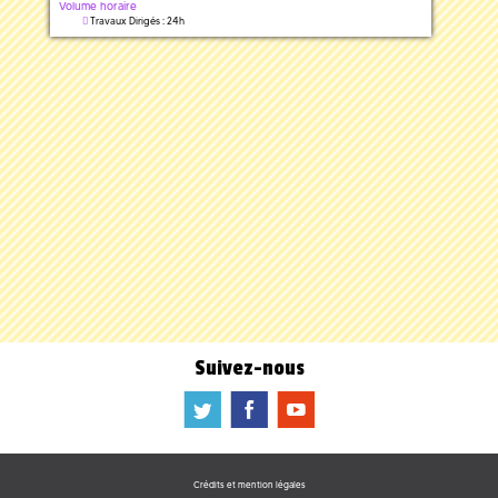
Volume horaire
Travaux Dirigés : 24h
Suivez-nous
a
b
f
Crédits et mention légales