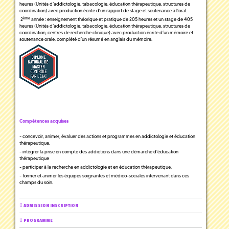
heures (Unités d’addictologie, tabacologie, éducation thérapeutique, structures de
coordination) avec production écrite d’un rapport de stage et soutenance à l’oral.
ème
2
année : enseignement théorique et pratique de 205 heures et un stage de 405
heures (Unités d’addictologie, tabacologie, éducation thérapeutique, structures de
coordination, centres de recherche clinique) avec production écrite d’un mémoire et
soutenance orale, complété d’un résumé en anglais du mémoire.
Compétences acquises
- concevoir, animer, évaluer des actions et programmes en addictologie et éducation
thérapeutique.
- intégrer la prise en compte des addictions dans une démarche d’éducation
thérapeutique
- participer à la recherche en addictologie et en éducation thérapeutique.
- former et animer les équipes soignantes et médico-sociales intervenant dans ces
champs du soin.
ADMISSION INSCRIPTION
PROGRAMME