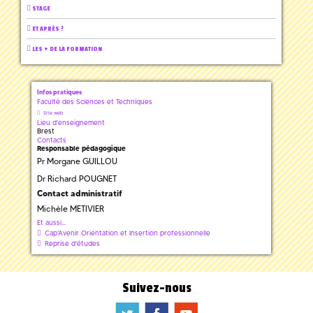
STAGE
ET APRÈS ?
LES + DE LA FORMATION
Infos pratiques
Faculté des Sciences et Techniques
Site web
Lieu d'enseignement
Brest
Contacts
Responsable pédagogique
Pr Morgane GUILLOU
Dr Richard POUGNET
Contact administratif
Michèle METIVIER
Et aussi...
Cap'Avenir Orientation et Insertion professionnelle
Reprise d'études
Suivez-nous