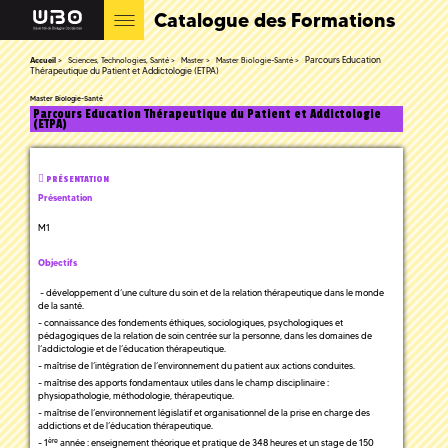
Catalogue des Formations
Parcours Education
Accueil
Sciences, Technologies, Santé
Master
Master Biologie-Santé
Thérapeutique du Patient et Addictologie (ETPA)
Master Biologie-Santé
Parcours Education Thérapeutique du Patient et Addictologie
(ETPA)
PRÉSENTATION
Présentation
M1
Objectifs
- développement d’une culture du soin et de la relation thérapeutique dans le monde
de la santé.
- connaissance des fondements éthiques, sociologiques, psychologiques et
pédagogiques de la relation de soin centrée sur la personne, dans les domaines de
l’addictologie et de l’éducation thérapeutique.
- maîtrise de l’intégration de l’environnement du patient aux actions conduites.
- maîtrise des apports fondamentaux utiles dans le champ disciplinaire :
physiopathologie, méthodologie, thérapeutique.
- maîtrise de l’environnement législatif et organisationnel de la prise en charge des
addictions et de l’éducation thérapeutique.
ère
- 1
année : enseignement théorique et pratique de 348 heures et un stage de 150