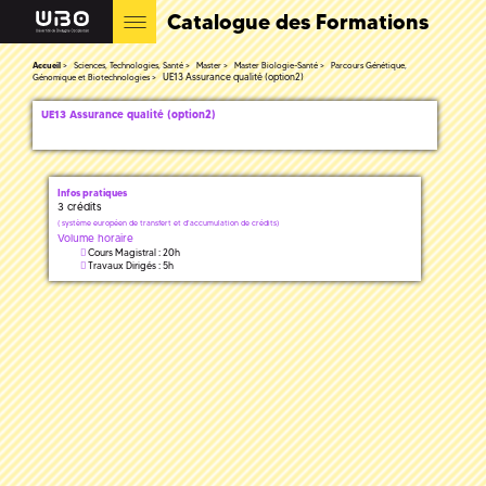
Catalogue des Formations
Accueil
Sciences, Technologies, Santé
Master
Master Biologie-Santé
Parcours Génétique,
UE13 Assurance qualité (option2)
Génomique et Biotechnologies
UE13 Assurance qualité (option2)
Infos pratiques
3 crédits
(
système européen de transfert et d'accumulation de crédits)
Volume horaire
Cours Magistral : 20h
Travaux Dirigés : 5h