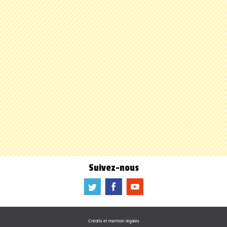
Suivez-nous
a
b
f
Crédits et mention légales