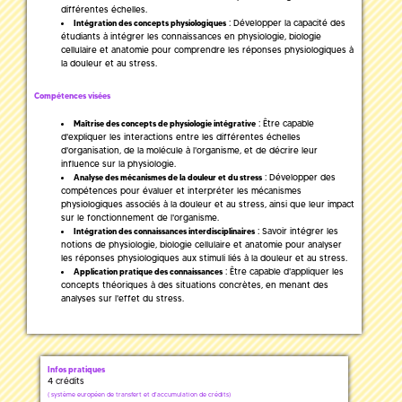
différentes échelles.
: Développer la capacité des
Intégration des concepts physiologiques
étudiants à intégrer les connaissances en physiologie, biologie
cellulaire et anatomie pour comprendre les réponses physiologiques à
la douleur et au stress.
Compétences visées
: Être capable
Maîtrise des concepts de physiologie intégrative
d'expliquer les interactions entre les différentes échelles
d'organisation, de la molécule à l'organisme, et de décrire leur
influence sur la physiologie.
: Développer des
Analyse des mécanismes de la douleur et du stress
compétences pour évaluer et interpréter les mécanismes
physiologiques associés à la douleur et au stress, ainsi que leur impact
sur le fonctionnement de l'organisme.
: Savoir intégrer les
Intégration des connaissances interdisciplinaires
notions de physiologie, biologie cellulaire et anatomie pour analyser
les réponses physiologiques aux stimuli liés à la douleur et au stress.
: Être capable d'appliquer les
Application pratique des connaissances
concepts théoriques à des situations concrètes, en menant des
analyses sur l'effet du stress.
Infos pratiques
4 crédits
(
système européen de transfert et d'accumulation de crédits)