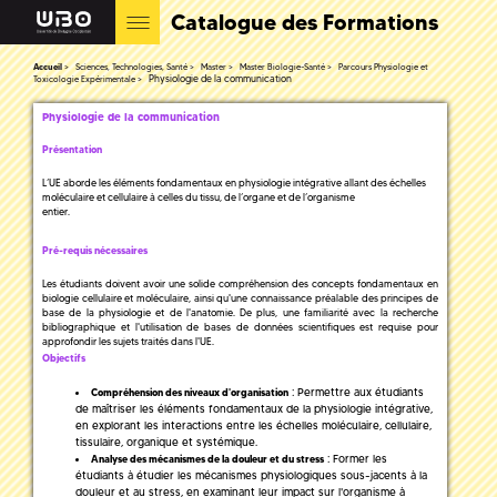
Catalogue des Formations
Accueil
Sciences, Technologies, Santé
Master
Master Biologie-Santé
Parcours Physiologie et
Physiologie de la communication
Toxicologie Expérimentale
Physiologie de la communication
Présentation
L’UE aborde les éléments fondamentaux en physiologie intégrative allant des échelles
moléculaire et cellulaire à celles du tissu, de l’organe et de l’organisme
entier.
Pré-requis nécessaires
Les étudiants doivent avoir une solide compréhension des concepts fondamentaux en
biologie cellulaire et moléculaire, ainsi qu'une connaissance préalable des principes de
base de la physiologie et de l'anatomie. De plus, une familiarité avec la recherche
bibliographique et l'utilisation de bases de données scientifiques est requise pour
approfondir les sujets traités dans l'UE.
Objectifs
: Permettre aux étudiants
Compréhension des niveaux d'organisation
de maîtriser les éléments fondamentaux de la physiologie intégrative,
en explorant les interactions entre les échelles moléculaire, cellulaire,
tissulaire, organique et systémique.
: Former les
Analyse des mécanismes de la douleur et du stress
étudiants à étudier les mécanismes physiologiques sous-jacents à la
douleur et au stress, en examinant leur impact sur l'organisme à