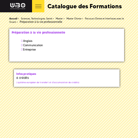
Catalogue des Formations
Accueil
Sciences, Technologies, Santé
Master
Master Chimie
Parcours Chimie et Interfaces avec le
Préparation à la vie professionnelle
Vivant
Préparation à la vie professionnelle
Anglais
Communication
Entreprise
Infos pratiques
6 crédits
(
système européen de transfert et d'accumulation de crédits)