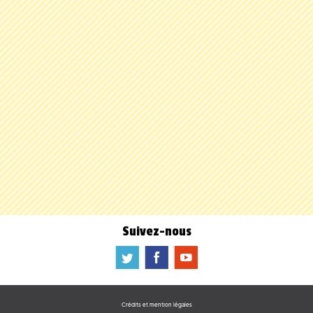
Suivez-nous
a
b
f
Crédits et mention légales