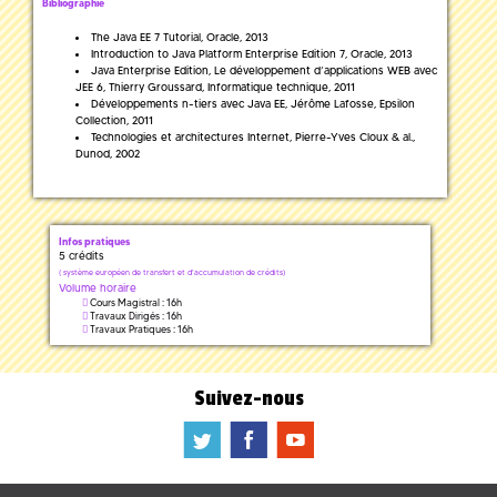
Bibliographie
The Java EE 7 Tutorial, Oracle, 2013
Introduction to Java Platform Enterprise Edition 7, Oracle, 2013
Java Enterprise Edition, Le développement d’applications WEB avec
JEE 6, Thierry Groussard, Informatique technique, 2011
Développements n-tiers avec Java EE, Jérôme Lafosse, Epsilon
Collection, 2011
Technologies et architectures Internet, Pierre-Yves Cloux & al.,
Dunod, 2002
Infos pratiques
5 crédits
(
système européen de transfert et d'accumulation de crédits)
Volume horaire
Cours Magistral : 16h
Travaux Dirigés : 16h
Travaux Pratiques : 16h
Suivez-nous
a
b
f