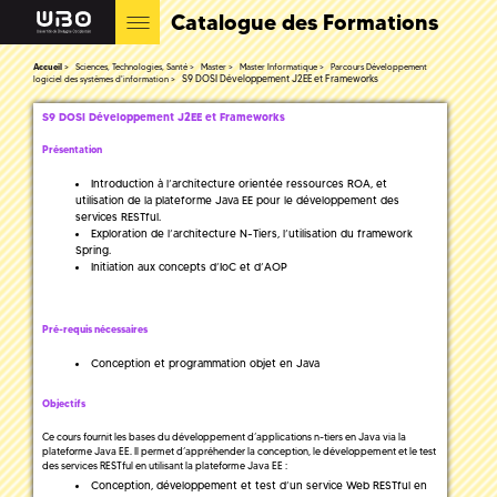
Catalogue des Formations
Accueil
Sciences, Technologies, Santé
Master
Master Informatique
Parcours Développement
S9 DOSI Développement J2EE et Frameworks
logiciel des systèmes d'information
S9 DOSI Développement J2EE et Frameworks
Présentation
Introduction à l’architecture orientée ressources ROA, et
utilisation de la plateforme Java EE pour le développement des
services RESTful.
Exploration de l’architecture N-Tiers, l’utilisation du framework
Spring.
Initiation aux concepts d’IoC et d’AOP
Pré-requis nécessaires
Conception et programmation objet en Java
Objectifs
Ce cours fournit les bases du développement d’applications n-tiers en Java via la
plateforme Java EE. Il permet d’appréhender la conception, le développement et le test
des services RESTful en utilisant la plateforme Java EE :
Conception, développement et test d’un service Web RESTful en