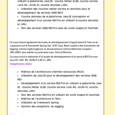
utilisant la plateforme Java EE : couche métier (EJB), couche service
(JAX-RS, JSON-P), couche données (JPA)
Utilisation des couches métier service et données pour le
développement de services WEB REST.
Couche données de la plateforme Java EE (conception et
développement d’un service RESTful en utilisant la couche données
et JPA).
Test des services WEB RESTful avec les outils SoapUI et Postman.
Ce cours fournit également les bases du développement d’applications N-Tiers en en
s’appuyant sur le framework Spring (IoC, AOP, Data, Boot) couplé à des frameworks de
logging comme Log4j/Logback ou de persistance comme Hibernate (couplé à
JPA/JDBC) sans oublier la partie tests avec JUnit et Mockito.
Ce cours inclut la réalisation d’un projet de développement d’un service RESTful avec
Java EE (JAX- RS, JSON-P, EJB 3.2, JPA).
Compétences visées
Maîtrise de l’architecture orientée ressources (ROA).
Utilisation de Java EE pour le développement des services WEB
RES
Développement d’un service RESTful en utilisant la plateforme Java
EE : couche métier (EJB), couche service (JAX-RS, JSON-P), couche
données (JPA).
Test des services RESTful en utilisant les outils SoapUI et postman.
Maitrise de l’architecture N-Tiers
Utilisation du framework Spring
Gestion des exceptions, du logging