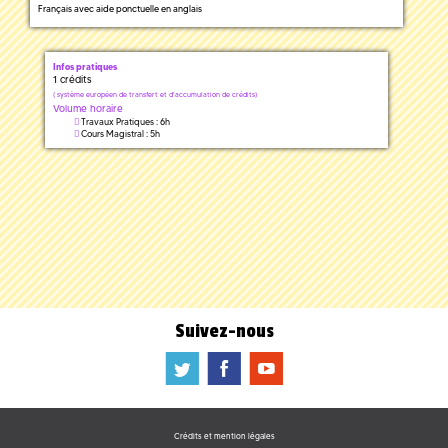
Français avec aide ponctuelle en anglais
Infos pratiques
1 crédits
(
système européen de transfert et d'accumulation de crédits)
Volume horaire
Travaux Pratiques : 6h
Cours Magistral : 5h
Suivez-nous
a
b
f
Crédits et mention légales