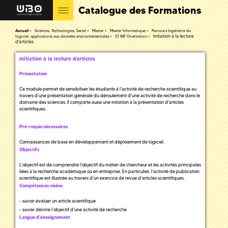
Catalogue des Formations
Accueil
Sciences, Technologies, Santé
Master
Master Informatique
Parcours Ingénierie du
Initiation à la lecture
logiciel, applications aux données environnementales
S7 INF Orientation
d'articles
Initiation à la lecture d'articles
Présentation
Ce module permet de sensibiliser les étudiants à l’activité de recherche scientifique au
travers d’une présentation générale du déroulement d'une activité de recherche dans le
domaine des sciences. Il comporte aussi une initiation à la présentation d'articles
scientifiques.
Pré-requis nécessaires
Connaissances de base en développement et déploiement de logiciel.
Objectifs
L’objectif est de comprendre l’objectif du métier de chercheur et les activités principales
liées à la recherche académique ou en entreprise. En particulier, l’activité de publication
scientifique est illustrée au travers d’un exercice de revue d’articles scientifiques.
Compétences visées
- savoir évaluer un article scientifique
- savoir décrire l’objectif d’une activité de recherche
Langue d'enseignement