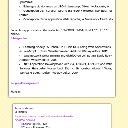
(promises)
Échanges de données en JSON (Javascript Object Notation)</li>
Conception d'un serveur Web, le framework express, l'API REST, les
routes
Conception d'une application Web répartie, le framework React</li>
Répartition approximative : 2h introduction, 10h CORBA, 5h RMI, 5h .NET, 12h JEE, 12h
NodeJS
Bibliographie
Learning Node.js, A Hands-On Guide to Building Web Applications
in JavaScript.
Marc Wandschneider
. Addison Wesley editor. 2017.
Java network programming and distributed computing. David Reilly,
Addison Wesley editor. 2003.
.NET Application Development with C#, ASP.NET, ADO.NET and Web
Services. Hanspeter Mossenbock, Dietrich Birngruber, Albrecht Woss,
Wolfgang Beer. Addison Wesley editor. 2004.
Langue d'enseignement
Français
Infos pratiques
3 crédits
(
système européen de transfert et d'accumulation de crédits)
Volume horaire
Cours Magistral : 12h
Travaux Pratiques : 32h