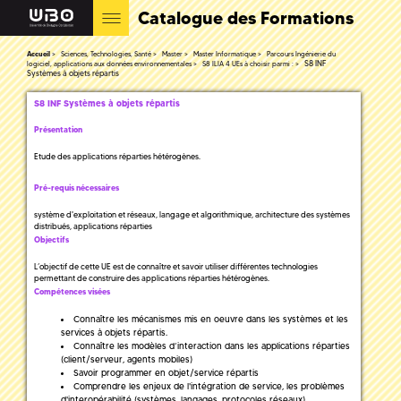
Catalogue des Formations
Accueil
Sciences, Technologies, Santé
Master
Master Informatique
Parcours Ingénierie du
S8 INF
logiciel, applications aux données environnementales
S8 ILIA 4 UEs à choisir parmi :
Systèmes à objets répartis
S8 INF Systèmes à objets répartis
Présentation
Etude des applications réparties hétérogènes.
Pré-requis nécessaires
système d'exploitation et réseaux, langage et algorithmique, architecture des systèmes
distribués, applications réparties
Objectifs
L’objectif de cette UE est de connaître et savoir utiliser différentes technologies
permettant de construire des applications réparties hétérogènes.
Compétences visées
Connaître les mécanismes mis en oeuvre dans les systèmes et les
services à objets répartis.
Connaître les modèles d’interaction dans les applications réparties
(client/serveur, agents mobiles)
Savoir programmer en objet/service répartis
Comprendre les enjeux de l'intégration de service, les problèmes
d'interopérabilité (systèmes, langages, protocoles réseaux)