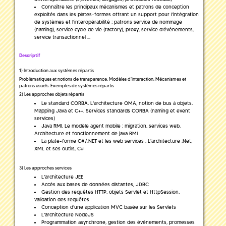
Connaître les principaux mécanismes et patrons de conception
exploités dans les plates-formes offrant un support pour l'intégration
de systèmes et l'interopérabilité : patrons service de nommage
(naming), service cycle de vie (factory), proxy, service d'événements,
service transactionnel ...
Descriptif
1) Introduction aux systèmes répartis
Problèmatiques et notions de transparence. Modèles d'interaction. Mécanismes et
patrons usuels. Exemples de systèmes répartis
2) Les approches objets répartis
Le standard CORBA. L'architecture OMA, notion de bus à objets.
Mapping Java et C++. Services standards CORBA (naming et event
services)
Java RMI. Le modèle agent mobile : migration, services web.
Architecture et fonctionnement de java RMI
La plate-forme C#/.NET et les web services . L'architecture .Net,
XML et ses outils, C#
3) Les approches services
L'architecture JEE
Accès aux bases de données distantes, JDBC
Gestion des requêtes HTTP, objets Servlet et HttpSession,
validation des requêtes
Conception d'une application MVC basée sur les Servlets
L'architecture NodeJS
Programmation asynchrone, gestion des événements, promesses