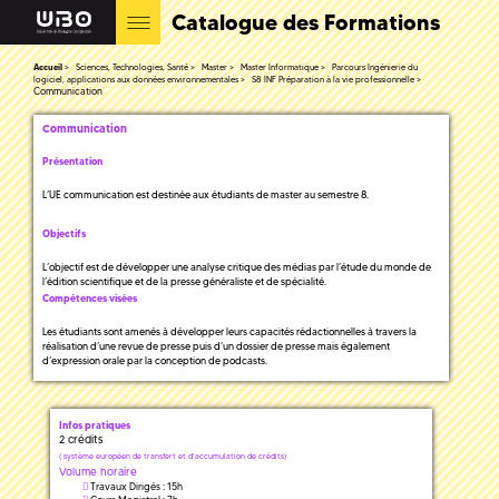
Catalogue des Formations
Accueil
Sciences, Technologies, Santé
Master
Master Informatique
Parcours Ingénierie du
logiciel, applications aux données environnementales
S8 INF Préparation à la vie professionnelle
Communication
Communication
Présentation
L’UE communication est destinée aux étudiants de master au semestre 8.
Objectifs
L’objectif est de développer une analyse critique des médias par l’étude du monde de
l’édition scientifique et de la presse généraliste et de spécialité.
Compétences visées
Les étudiants sont amenés à développer leurs capacités rédactionnelles à travers la
réalisation d’une revue de presse puis d’un dossier de presse mais également
d’expression orale par la conception de podcasts.
Infos pratiques
2 crédits
(
système européen de transfert et d'accumulation de crédits)
Volume horaire
Travaux Dirigés : 15h