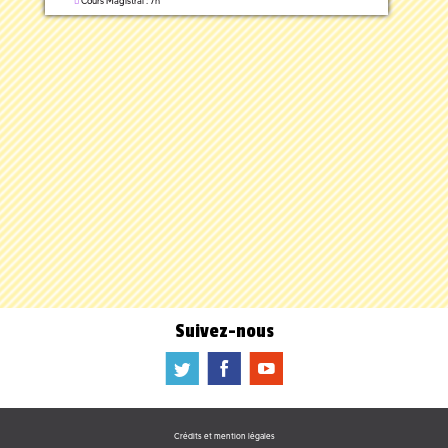
Cours Magistral : 7h
Suivez-nous
a
b
f
Crédits et mention légales