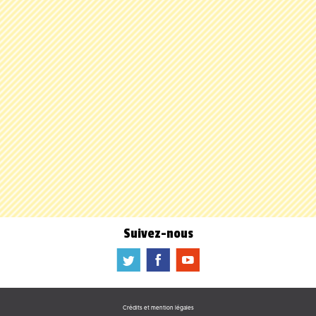
Suivez-nous
a
b
f
Crédits et mention légales